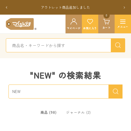
コ
戻
次
アウトレット商品追加しました
ン
る
へ
テ
0
つ
ン
ナ
く
メニュー
カート
ツ
マイページ
お気に入り
ビ
る
へ
ゲ
ん
ス
ー
で
キ
シ
す
ッ
ョ
公
プ
ン
式
"NEW" の検索結果
商品 (98)
ジャーナル (2)