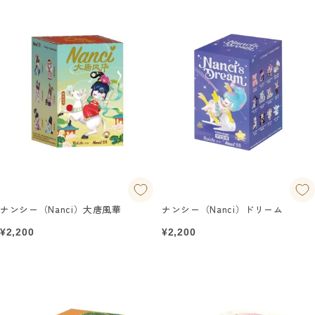
ナンシー（Nanci）大唐風華
ナンシー（Nanci）ドリーム
セ
セ
¥2,200
¥2,200
ー
ー
ル
ル
価
価
格
格