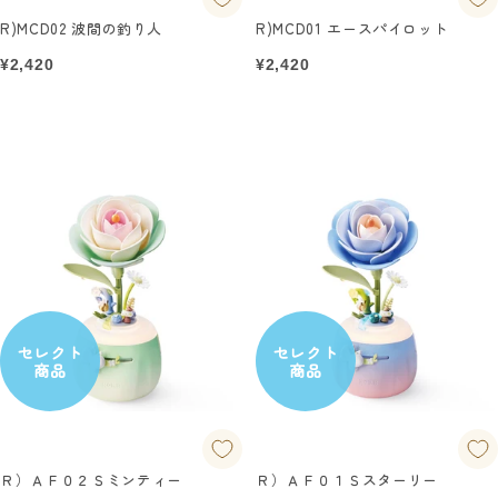
R)MCD02 波間の釣り人
R)MCD01 エースパイロット
セ
セ
¥2,420
¥2,420
ー
ー
ル
ル
価
価
格
格
セレクト
セレクト
商品
商品
Ｒ）ＡＦ０２Ｓミンティー
Ｒ）ＡＦ０１Ｓスターリー