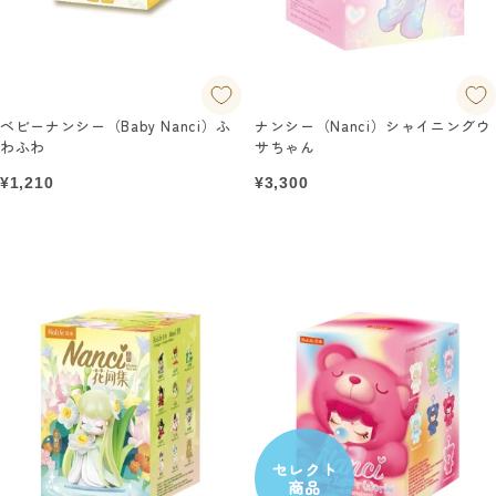
ベビーナンシー（Baby Nanci）ふ
ナンシー（Nanci）シャイニングウ
わふわ
サちゃん
セ
セ
¥1,210
¥3,300
ー
ー
ル
ル
価
価
格
格
セレクト
商品