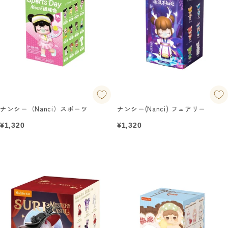
ナンシー（Nanci）スポーツ
ナンシー(Nanci) フェアリー
セ
セ
¥1,320
¥1,320
ー
ー
ル
ル
価
価
格
格