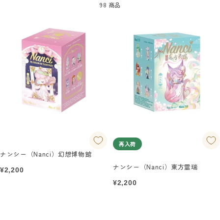
98 商品
再入荷
ナンシー（Nanci）幻想博物館
ナンシー（Nanci）東方霊瑞
セ
¥2,200
ー
セ
¥2,200
ル
ー
価
ル
格
価
格