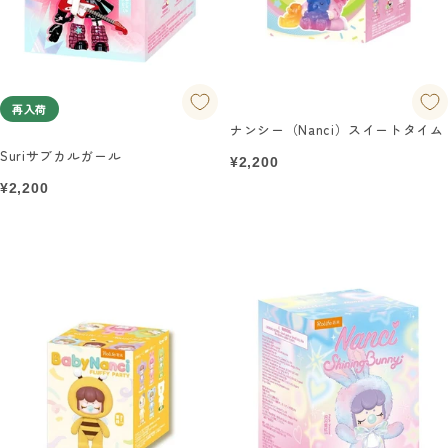
再入荷
ナンシー（Nanci）スイートタイム
Suriサブカルガール
セ
¥2,200
ー
セ
¥2,200
ル
ー
価
ル
格
価
格