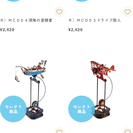
Ｒ）ＭＣＤ０４深海の冒険者
Ｒ）ＭＣＤ０３ドライブ旅人
セ
セ
¥2,420
¥2,420
ー
ー
ル
ル
価
価
格
格
セレクト
セレクト
商品
商品