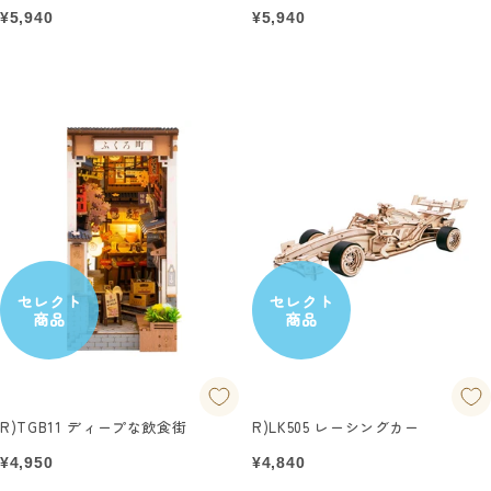
セ
セ
¥5,940
¥5,940
ー
ー
ル
ル
価
価
格
格
セレクト
セレクト
商品
商品
R)TGB11 ディープな飲食街
R)LK505 レーシングカー
セ
セ
¥4,950
¥4,840
ー
ー