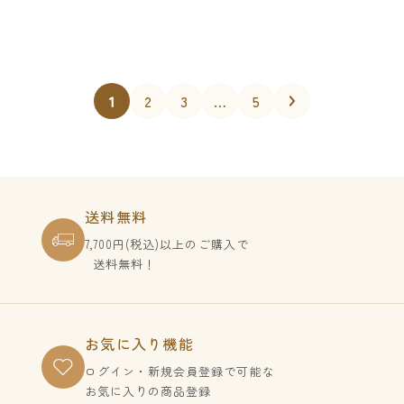
ル
ル
価
価
格
格
1
2
3
…
5
送料無料
7,700円(税込)以上のご購入で
送料無料！
お気に入り機能
ログイン・新規会員登録で
可能な
お気に入りの商品登録