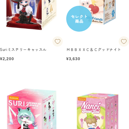
セレクト
商品
Suriミステリーキャッスル
ＭＢＢＸＸＣ＆Ｃグッドナイト
セ
セ
¥2,200
¥3,630
ー
ー
ル
ル
価
価
格
格