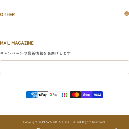
購入ガイド
お問い合わせ
お知らせ
OTHER
お取引ご希望の企業様はこちら
新規会員登録
マイページ
MAIL MAGAZINE
利用規約
キャンペーンや最新情報をお届けします
特定商取引法に基づく表記
プライバシーポリシー
Copyright © PLAZA CREATE CO.LTD. All Rights Reserved.