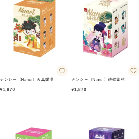
ナンシー（Nanci）天真爛漫
ナンシー（Nanci）詩歌管弦
セ
セ
¥1,870
¥1,870
ー
ー
ル
ル
価
価
格
格