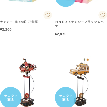
ナンシー（Nanci）花物語
ＭＮＥＸＸナンシープラッシュベ
ア
セ
¥2,200
ー
セ
¥2,970
ル
ー
価
ル
格
価
格
セレクト
セレクト
商品
商品