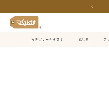
コ
戻
ン
る
テ
つ
ン
く
ツ
る
へ
ん
ス
カテゴリーから探す
SALE
ラ
で
キ
す
ッ
公
プ
式