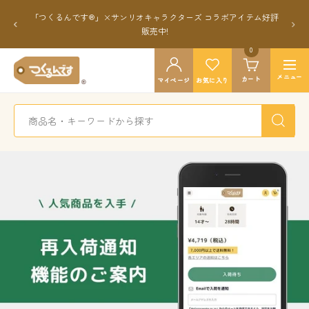
コ
戻
次
アウトレット商品追加しました
ン
る
へ
テ
0
つ
ン
ナ
く
メニュー
カート
ツ
マイページ
お気に入り
ビ
る
へ
ゲ
ん
ス
ー
で
キ
シ
す
ッ
ョ
公
プ
ン
式