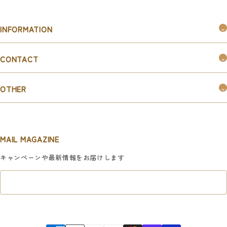
INFORMATION
つくるんです®︎とは
CONTACT
購入ガイド
お問い合わせ
お知らせ
OTHER
お取引ご希望の企業様はこちら
新規会員登録
マイページ
MAIL MAGAZINE
利用規約
キャンペーンや最新情報をお届けします
特定商取引法に基づく表記
プライバシーポリシー