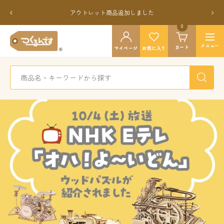
コ
戻
次
アウトレット商品追加しました
ン
る
へ
テ
0
つ
ン
ナ
く
メニュー
カート
ツ
マイページ
お気に入り
ビ
る
へ
ゲ
ん
ス
ー
で
キ
シ
す
ッ
ョ
公
プ
ン
式