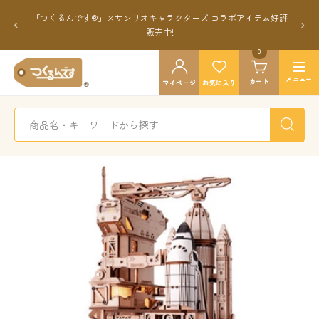
コ
「つくるんです®」×サンリオキャラクターズ コラボアイテム好評
ン
戻
次
販売中!
テ
る
へ
ン
0
つ
ツ
ナ
く
メニュー
カート
マイページ
お気に入り
へ
ビ
る
ス
ゲ
ん
キ
ー
で
ッ
シ
す
プ
ョ
公
ン
式