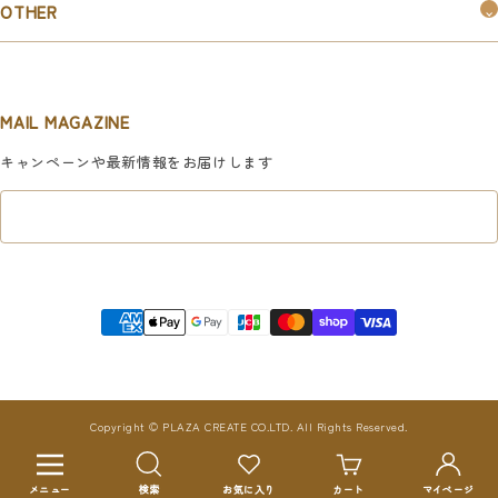
お知らせ
OTHER
お取引ご希望の企業様はこちら
新規会員登録
マイページ
MAIL MAGAZINE
利用規約
キャンペーンや最新情報をお届けします
特定商取引法に基づく表記
プライバシーポリシー
Copyright © PLAZA CREATE CO.LTD. All Rights Reserved.
ナ
ビ
メニュー
検索
お気に入り
カート
マイページ