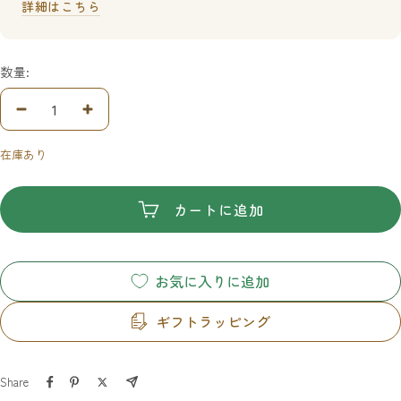
詳細はこちら
数量:
数
数
量
量
在庫あり
を
を
減
増
ら
や
カートに追加
す
す
お気に入りに追加
ギフトラッピング
Share