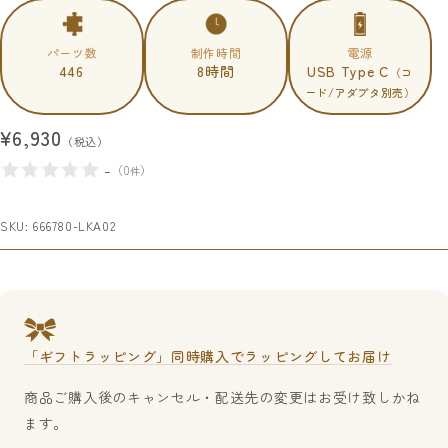
パーツ数
制作時間
電源
446
8時間
USB Type C
（コ
ード/アダプタ別売）
セ
¥6,930
（税込）
ー
-
（
0
）
件
ル
価
SKU:
666780-LKA02
格
「ギフトラッピング」同時購入でラッピングしてお届け
商品ご購入後のキャンセル・配送先の変更はお受け致しかね
ます。