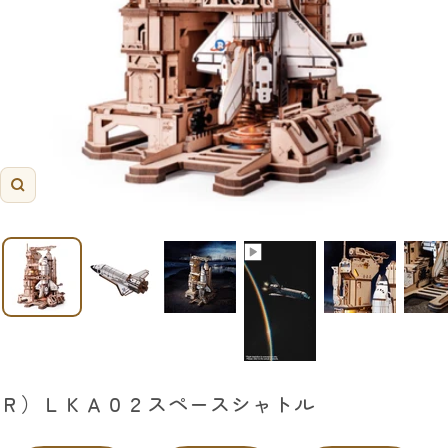
ズ
ー
ム
イ
ン
Ｒ）ＬＫＡ０２スペースシャトル