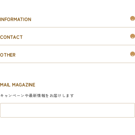
INFORMATION
つくるんです®︎とは
CONTACT
購入ガイド
お問い合わせ
お知らせ
OTHER
お取引ご希望の企業様はこちら
新規会員登録
マイページ
MAIL MAGAZINE
利用規約
キャンペーンや最新情報をお届けします
特定商取引法に基づく表記
プライバシーポリシー