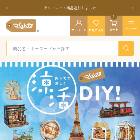
コ
戻
次
アウトレット商品追加しました
ン
る
へ
テ
0
つ
ン
ナ
く
メニュー
カート
ツ
マイページ
お気に入り
ビ
る
へ
ゲ
ん
ス
ー
で
キ
シ
す
ッ
ョ
公
プ
ン
式