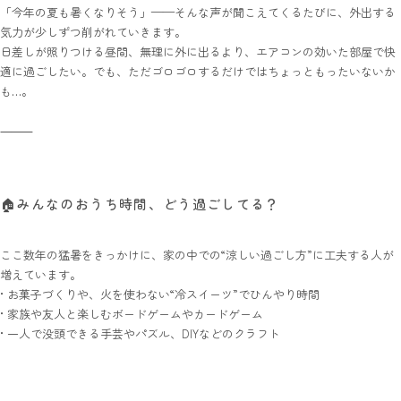
「今年の夏も暑くなりそう」——そんな声が聞こえてくるたびに、外出する
気力が少しずつ削がれていきます。
日差しが照りつける昼間、無理に外に出るより、エアコンの効いた部屋で快
適に過ごしたい。でも、ただゴロゴロするだけではちょっともったいないか
も…。
⸻
🏠みんなのおうち時間、どう過ごしてる？
ここ数年の猛暑をきっかけに、家の中での“涼しい過ごし方”に工夫する人が
増えています。
•
お菓子づくりや、火を使わない“冷スイーツ”でひんやり時間
•
家族や友人と楽しむボードゲームやカードゲーム
•
一人で没頭できる手芸やパズル、DIYなどのクラフト