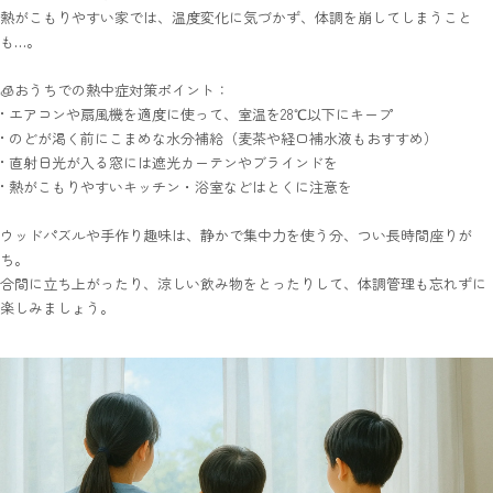
熱がこもりやすい家では、温度変化に気づかず、体調を崩してしまうこと
も…。
🧊おうちでの熱中症対策ポイント：
•
エアコンや扇風機を適度に使って、室温を28℃以下にキープ
•
のどが渇く前にこまめな水分補給（麦茶や経口補水液もおすすめ）
•
直射日光が入る窓には遮光カーテンやブラインドを
•
熱がこもりやすいキッチン・浴室などはとくに注意を
ウッドパズルや手作り趣味は、静かで集中力を使う分、つい長時間座りが
ち。
合間に立ち上がったり、涼しい飲み物をとったりして、体調管理も忘れずに
楽しみましょう。