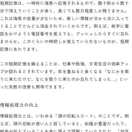
短期記憶は、一時的に海馬へ記憶されるもので、数十秒から数十
分で消えていくことが多く、長くても数日程度しか残りません。
これは海馬の容量が少ないため、新しい情報が次から次に入って
くることでどんどん消去されていくからです。例えば、相手に電
話をかけようと電話番号を覚えても、プッシュしたらすぐに忘れ
ませんか。このくらいの時間しか覚えていられないものが、短期
記憶にあたります。
この短期記憶を鍛えることは、仕事や勉強、日常生活の効率アッ
プが図れるとされています。年を重ねると多くなる「なにかを取
りに来ただけど、なにを取りに来たのか忘れてしまった…」とい
った失敗の改善も期待できます。
情報処理力の向上
情報処理力とは、いわゆる「頭の回転スピード」のことです。例
えば、頭の回転が速い人と話していると、知識が豊富だったり、
相手が伝えていることを先に読んで理解していたりなど、「状況