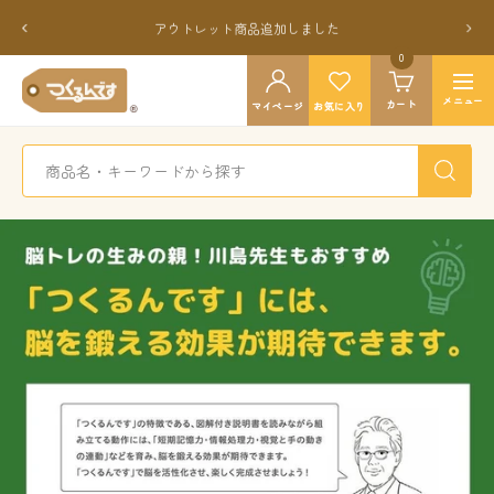
コ
戻
次
アウトレット商品追加しました
ン
る
へ
テ
0
つ
ン
ナ
く
メニュー
カート
ツ
マイページ
お気に入り
ビ
る
へ
ゲ
ん
ス
ー
で
キ
シ
す
ッ
ョ
公
プ
ン
式