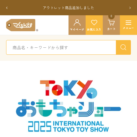
コ
戻
次
アウトレット商品追加しました
ン
る
へ
テ
0
つ
ン
ナ
く
メニュー
カート
ツ
マイページ
お気に入り
ビ
る
へ
ゲ
ん
ス
ー
で
キ
シ
す
ッ
ョ
公
プ
ン
式