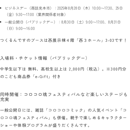
ビジネスデー（商談見本市）：2025年8月28日（木）10:00〜17:30、29日
（金）9:30〜17:00（業界関係者対象）
一般公開日（パブリックデー）：8月30日（土）9:00〜17:00、8月31日
（日）9:00〜16:00
つくるんですのブースは
西展示棟４階「西３ホール」3-03
です！
入場料・チケット情報（パブリックデー）
中学生以下は 無料、高校生以上は 2,000円（税込）。※300円分
のこども商品券「e-Gift」付き
同時開催：コロコロ魂フェスティバルなど楽しいステージも
充実
一般公開日には、雑誌「コロコロコミック」の人気イベント「コ
ロコロ魂フェスティバル」も併催。親子で楽しめるキャラクター
ショーや体験プログラムが盛りだくさんです。