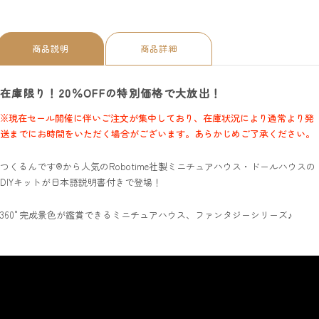
商品説明
商品詳細
在庫限り！20％OFFの特別価格で大放出！
※現在セール開催に伴いご注文が集中しており、在庫状況により通常より発
送までにお時間をいただく場合がございます。あらかじめご了承ください。
つくるんです®から人気のRobotime社製ミニチュアハウス・ドールハウスの
DIYキットが日本語説明書付きで登場！
360°完成景色が鑑賞できるミニチュアハウス、ファンタジーシリーズ♪