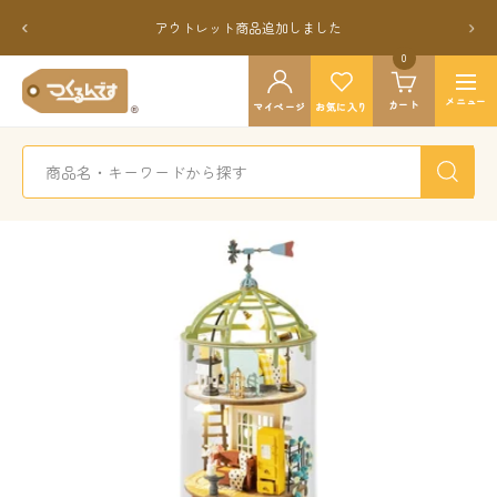
コ
戻
次
アウトレット商品追加しました
ン
る
へ
テ
0
つ
ン
ナ
く
メニュー
カート
ツ
マイページ
お気に入り
ビ
る
へ
ゲ
ん
ス
ー
で
キ
シ
す
ッ
ョ
公
プ
ン
式