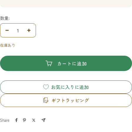
数量:
数
数
量
量
在庫あり
を
を
減
増
ら
や
カートに追加
す
す
お気に入りに追加
ギフトラッピング
Share