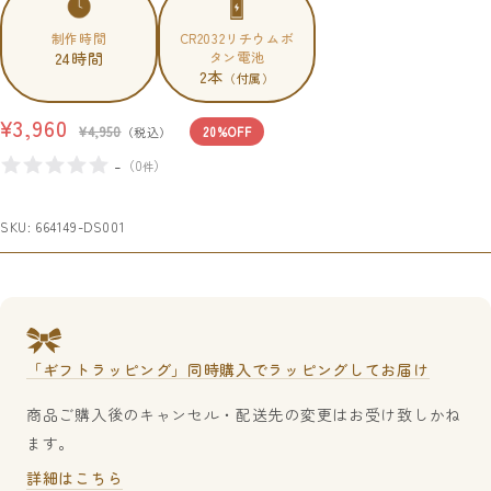
制作時間
CR2032リチウムボ
24時間
タン電池
2本
（付属）
セ
¥3,960
通
¥4,950
（税込）
20%OFF
常
ー
-
（
0
）
件
価
ル
格
価
SKU:
664149-DS001
格
「ギフトラッピング」同時購入でラッピングしてお届け
商品ご購入後のキャンセル・配送先の変更はお受け致しかね
ます。
詳細はこちら