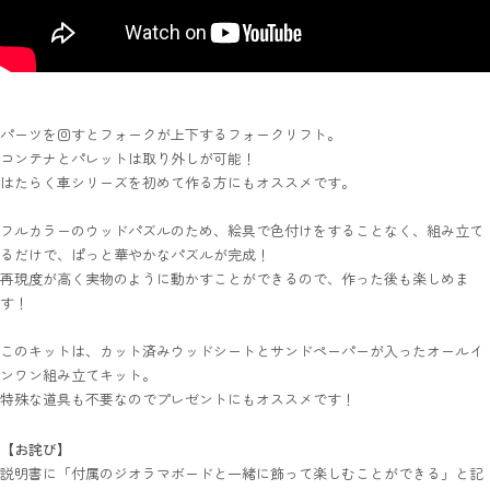
パーツを回すとフォークが上下するフォークリフト。
コンテナとパレットは取り外しが可能！
はたらく車シリーズを初めて作る方にもオススメです。
フルカラーのウッドパズルのため、絵具で色付けをすることなく、組み立て
るだけで、ぱっと華やかなパズルが完成！
再現度が高く実物のように動かすことができるので、作った後も楽しめま
す！
このキットは、カット済みウッドシートとサンドペーパーが入ったオールイ
ンワン組み立てキット。
特殊な道具も不要なのでプレゼントにもオススメです！
【お詫び】
説明書に「付属のジオラマボードと一緒に飾って楽しむことができる」と記