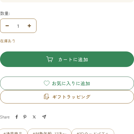
数量:
数
数
量
量
在庫あり
を
を
減
増
ら
や
カートに追加
す
す
お気に入りに追加
ギフトラッピング
Share
#通常商品
#対象年齢_12才〜
#3Dウッドパズル