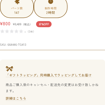
パーツ数
制作時間
147
2時間
セ
¥800
通
¥2,420
（税込）
67%OFF
常
ー
-
（
0
）
件
価
ル
格
価
SKU:
664446-TG413
格
「ギフトラッピング」同時購入でラッピングしてお届け
商品ご購入後のキャンセル・配送先の変更はお受け致しかね
ます。
詳細はこちら