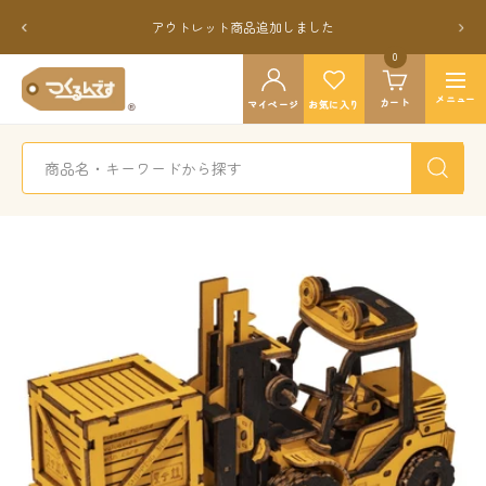
コ
戻
次
アウトレット商品追加しました
ン
る
へ
テ
0
つ
ン
ナ
く
メニュー
カート
ツ
マイページ
お気に入り
ビ
る
へ
ゲ
ん
ス
ー
で
キ
シ
す
ッ
ョ
公
プ
ン
式