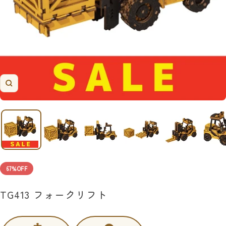
ズ
ー
ム
イ
ン
67%OFF
TG413 フォークリフト