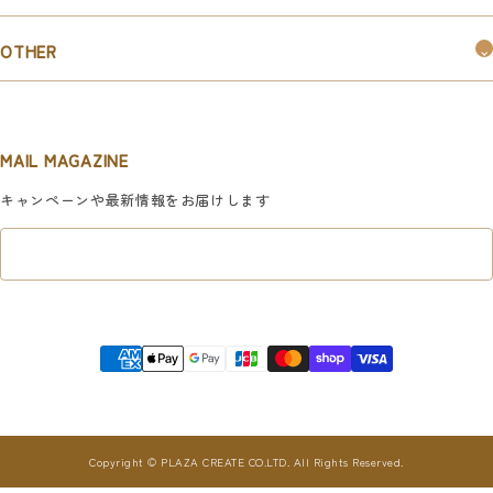
購入ガイド
お問い合わせ
お知らせ
OTHER
お取引ご希望の企業様はこちら
新規会員登録
マイページ
MAIL MAGAZINE
利用規約
キャンペーンや最新情報をお届けします
特定商取引法に基づく表記
プライバシーポリシー
Copyright © PLAZA CREATE CO.LTD. All Rights Reserved.