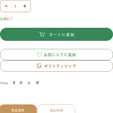
数
数
量
量
在庫あり
を
を
減
増
ら
や
カートに追加
す
す
お気に入りに追加
ギフトラッピング
Share
商品説明
商品詳細