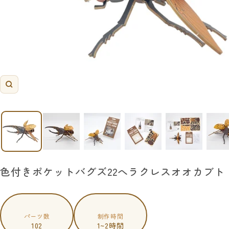
ズ
ー
ム
イ
ン
色付きポケットバグズ22へラクレスオオカブト
パーツ数
制作時間
102
1~2時間