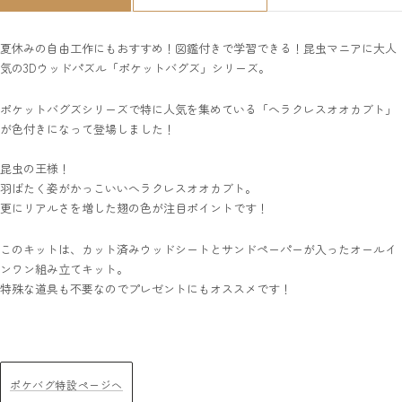
夏休みの自由工作にもおすすめ！図鑑付きで学習できる！昆虫マニアに大人
気の3Dウッドパズル「ポケットバグズ」シリーズ。
ポケットバグズシリーズで特に人気を集めている「へラクレスオオカブト」
が色付きになって登場しました！
昆虫の王様！
羽ばたく姿がかっこいいへラクレスオオカブト。
更にリアルさを増した翅の色が注目ポイントです！
このキットは、カット済みウッドシートとサンドペーパーが入ったオールイ
ンワン組み立てキット。
特殊な道具も不要なのでプレゼントにもオススメです！
ポケバグ特設ページへ