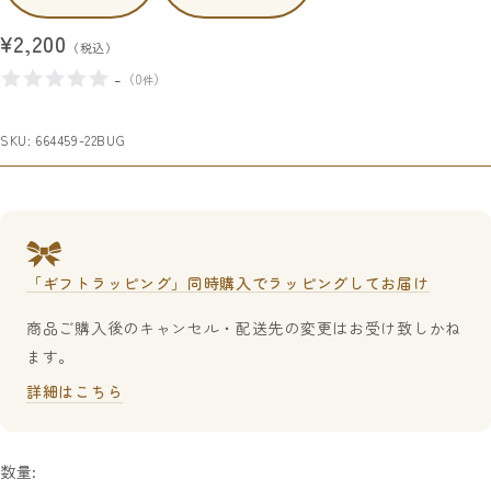
セ
¥2,200
（税込）
ー
-
（
0
）
件
ル
価
SKU:
664459-22BUG
格
「ギフトラッピング」同時購入でラッピングしてお届け
商品ご購入後のキャンセル・配送先の変更はお受け致しかね
ます。
詳細はこちら
数量: