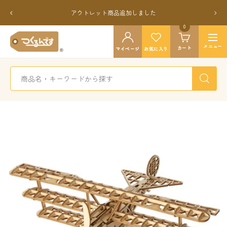
コ
戻
次
アウトレット商品追加しました
ン
る
へ
テ
0
つ
ン
ナ
く
メニュー
カート
ツ
マイページ
お気に入り
ビ
る
へ
ゲ
ん
ス
ー
で
キ
シ
す
ッ
ョ
公
プ
ン
式