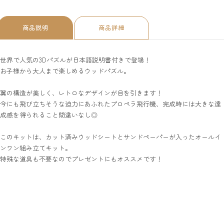
商品説明
商品詳細
世界で人気の3Dパズルが日本語説明書付きで登場！
お子様から大人まで楽しめるウッドパズル。
翼の構造が美しく、レトロなデザインが目を引きます！
今にも飛び立ちそうな迫力にあふれたプロペラ飛行機、完成時には大きな達
成感を得られること間違いなし◎
このキットは、カット済みウッドシートとサンドペーパーが入ったオールイ
ンワン組み立てキット。
特殊な道具も不要なのでプレゼントにもオススメです！