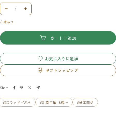
数
数
量
量
在庫あり
を
を
減
増
ら
や
カートに追加
す
す
お気に入りに追加
ギフトラッピング
Share
#3Dウッドパズル
#対象年齢_8歳〜
#通常商品