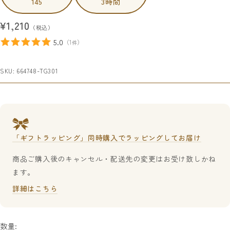
145
3時間
セ
¥1,210
（税込）
ー
5.0
（
1
）
件
ル
価
SKU:
664748-TG301
格
「ギフトラッピング」同時購入でラッピングしてお届け
商品ご購入後のキャンセル・配送先の変更はお受け致しかね
ます。
詳細はこちら
数量: