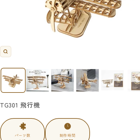
ズ
ー
ム
イ
ン
TG301 飛行機
パーツ数
制作時間