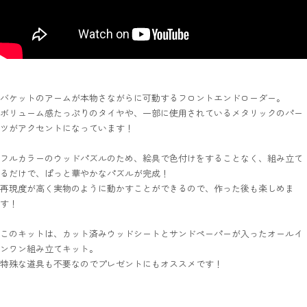
バケットのアームが本物さながらに可動するフロントエンドローダー。
ボリューム感たっぷりのタイヤや、一部に使用されているメタリックのパー
ツがアクセントになっています！
フルカラーのウッドパズルのため、絵具で色付けをすることなく、組み立て
るだけで、ぱっと華やかなパズルが完成！
再現度が高く実物のように動かすことができるので、作った後も楽しめま
す！
このキットは、カット済みウッドシートとサンドペーパーが入ったオールイ
ンワン組み立てキット。
特殊な道具も不要なのでプレゼントにもオススメです！