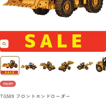
ズ
ー
ム
イ
ン
70%OFF
TG509 フロントエンドローダー