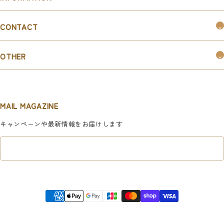
つくるんです®︎とは
CONTACT
購入ガイド
お問い合わせ
お知らせ
OTHER
お取引ご希望の企業様はこちら
新規会員登録
マイページ
MAIL MAGAZINE
利用規約
キャンペーンや最新情報をお届けします
特定商取引法に基づく表記
プライバシーポリシー