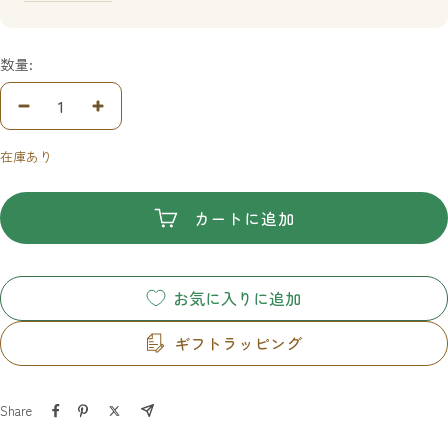
数量:
数
数
量
量
在庫あり
を
を
減
増
ら
や
カートに追加
す
す
お気に入りに追加
ギフトラッピング
Share