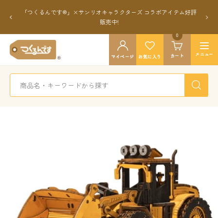
コ
「つくるんです®」×サンリオキャラクターズ コラボアイテム好評
ン
戻
次
販売中!
テ
る
へ
ン
0
つ
ツ
ナ
く
メニュー
カート
マイページ
お気に入り
へ
ビ
る
ス
ゲ
ん
キ
ー
で
ッ
シ
す
プ
ョ
公
ン
式