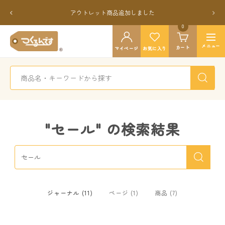
コ
ン
戻
次
テ
る
へ
ン
0
つ
ツ
ナ
く
メニュー
カート
マイページ
お気に入り
へ
ビ
る
ス
ゲ
ん
キ
ー
で
ッ
シ
す
プ
ョ
公
ン
式
"セール" の検索結果
ジャーナル (11)
ページ (1)
商品 (7)