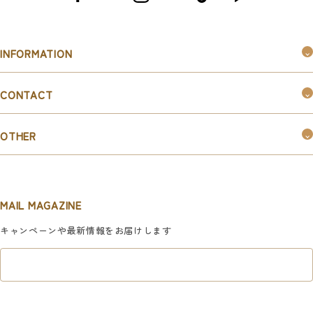
INFORMATION
つくるんです®︎とは
CONTACT
購入ガイド
お問い合わせ
お知らせ
OTHER
お取引ご希望の企業様はこちら
新規会員登録
マイページ
MAIL MAGAZINE
利用規約
キャンペーンや最新情報をお届けします
特定商取引法に基づく表記
プライバシーポリシー