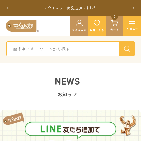
コ
戻
次
アウトレット商品追加しました
ン
る
へ
テ
0
つ
ン
ナ
く
メニュー
カート
ツ
マイページ
お気に入り
ビ
る
へ
ゲ
ん
ス
ー
で
キ
シ
す
ッ
ョ
公
プ
ン
式
NEWS
お知らせ