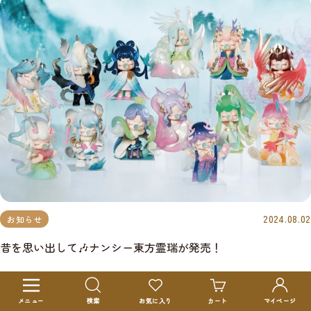
2024.08.02
お知らせ
昔を思い出して🎶ナンシー東方霊瑞が発売！
ナ
ビ
メニュー
検索
お気に入り
カート
マイページ
ゲ